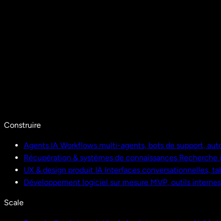
Construire
Agents IA
Workflows multi-agents, bots de support, aut
Récupération & systèmes de connaissances
Recherche i
UX & design produit IA
Interfaces conversationnelles, ta
Développement logiciel sur mesure
MVP, outils interne
Scale