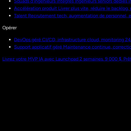
Squads d'ingénieurs intégrés
Ingénieurs seniors dédiés i
Accélération produit
Livrer plus vite, réduire le backlog
Talent
Recrutement tech, augmentation de personnel,
Opérer
DevOps géré
CI/CD, infrastructure cloud, monitoring 24
Support applicatif géré
Maintenance continue, correctio
Livrez votre MVP IA avec Launchpad
2 semaines. 9 000 $. Prêt