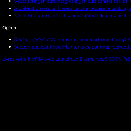
Squads d'ingénieurs intégrés
Ingénieurs seniors dédiés i
Accélération produit
Livrer plus vite, réduire le backlog
Talent
Recrutement tech, augmentation de personnel,
Opérer
DevOps géré
CI/CD, infrastructure cloud, monitoring 24
Support applicatif géré
Maintenance continue, correctio
Livrez votre MVP IA avec Launchpad
2 semaines. 9 000 $. Prêt