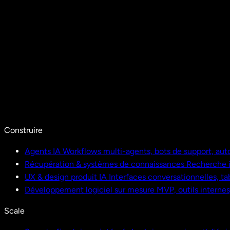
Construire
Agents IA
Workflows multi-agents, bots de support, aut
Récupération & systèmes de connaissances
Recherche i
UX & design produit IA
Interfaces conversationnelles, ta
Développement logiciel sur mesure
MVP, outils interne
Scale