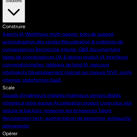
Solutions
Construire
Agents IA
Workflows multi-agents, bots de support,
automatisation des ventes
Récupération & systèmes de
connaissances
Recherche interne, Q&R documentaire,
bases de connaissances
UX & design produit IA
Interfaces
conversationnelles, tableaux de bord IA, parcours
intelligents
Développement logiciel sur mesure
MVP, outils
internes, plateformes SaaS
Scale
Squads d'ingénieurs intégrés
Ingénieurs seniors dédiés
intégrés à votre équipe
Accélération produit
Livrer plus vite,
réduire le backlog, respecter les échéances
Talent
Recrutement tech, augmentation de personnel, embauche
permanente
Opérer