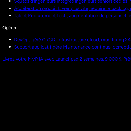
Squads d'ingénieurs intégrés
Ingénieurs seniors dédiés i
Accélération produit
Livrer plus vite, réduire le backlog
Talent
Recrutement tech, augmentation de personnel,
Opérer
DevOps géré
CI/CD, infrastructure cloud, monitoring 24
Support applicatif géré
Maintenance continue, correctio
Livrez votre MVP IA avec Launchpad
2 semaines. 9 000 $. Prêt