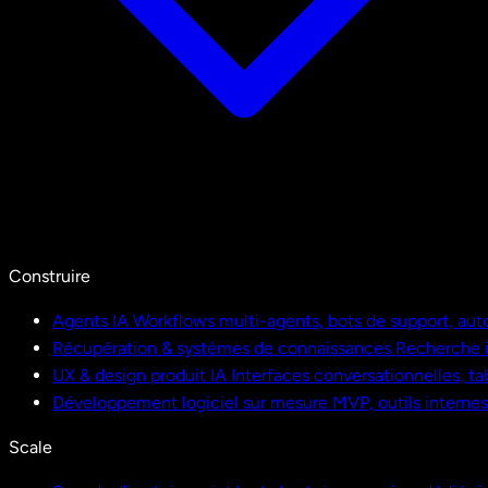
Construire
Agents IA
Workflows multi-agents, bots de support, aut
Récupération & systèmes de connaissances
Recherche i
UX & design produit IA
Interfaces conversationnelles, ta
Développement logiciel sur mesure
MVP, outils interne
Scale