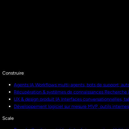
Construire
Agents IA
Workflows multi-agents, bots de support, aut
Récupération & systèmes de connaissances
Recherche i
UX & design produit IA
Interfaces conversationnelles, ta
Développement logiciel sur mesure
MVP, outils interne
Scale