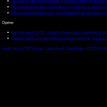
Squads d'ingénieurs intégrés
Ingénieurs seniors dédiés i
Accélération produit
Livrer plus vite, réduire le backlog
Talent
Recrutement tech, augmentation de personnel,
Opérer
DevOps géré
CI/CD, infrastructure cloud, monitoring 24
Support applicatif géré
Maintenance continue, correctio
Livrez votre MVP IA avec Launchpad
2 semaines. 9 000 $. Prêt