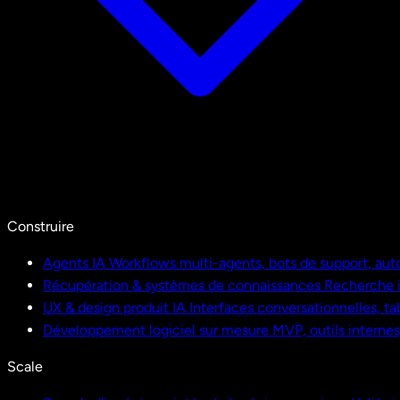
Construire
Agents IA
Workflows multi-agents, bots de support, aut
Récupération & systèmes de connaissances
Recherche i
UX & design produit IA
Interfaces conversationnelles, ta
Développement logiciel sur mesure
MVP, outils interne
Scale