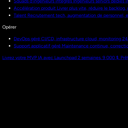
Squads d'ingénieurs intégrés
Ingénieurs seniors dédiés i
Accélération produit
Livrer plus vite, réduire le backlog
Talent
Recrutement tech, augmentation de personnel,
Opérer
DevOps géré
CI/CD, infrastructure cloud, monitoring 24
Support applicatif géré
Maintenance continue, correctio
Livrez votre MVP IA avec Launchpad
2 semaines. 9 000 $. Prêt