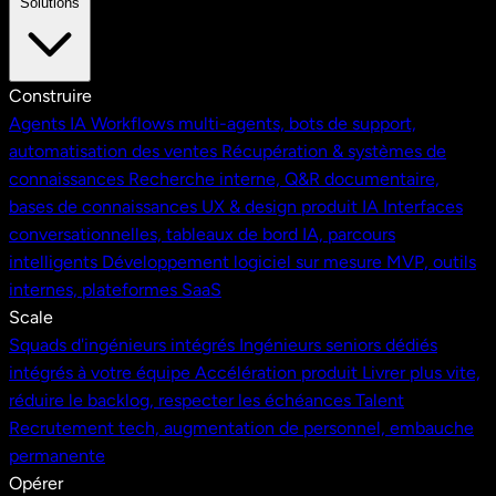
Solutions
Construire
Agents IA
Workflows multi-agents, bots de support,
automatisation des ventes
Récupération & systèmes de
connaissances
Recherche interne, Q&R documentaire,
bases de connaissances
UX & design produit IA
Interfaces
conversationnelles, tableaux de bord IA, parcours
intelligents
Développement logiciel sur mesure
MVP, outils
internes, plateformes SaaS
Scale
Squads d'ingénieurs intégrés
Ingénieurs seniors dédiés
intégrés à votre équipe
Accélération produit
Livrer plus vite,
réduire le backlog, respecter les échéances
Talent
Recrutement tech, augmentation de personnel, embauche
permanente
Opérer