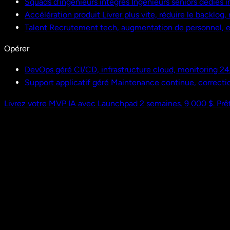
Squads d'ingénieurs intégrés
Ingénieurs seniors dédiés i
Accélération produit
Livrer plus vite, réduire le backlog
Talent
Recrutement tech, augmentation de personnel,
Opérer
DevOps géré
CI/CD, infrastructure cloud, monitoring 24
Support applicatif géré
Maintenance continue, correctio
Livrez votre MVP IA avec Launchpad
2 semaines. 9 000 $. Prêt