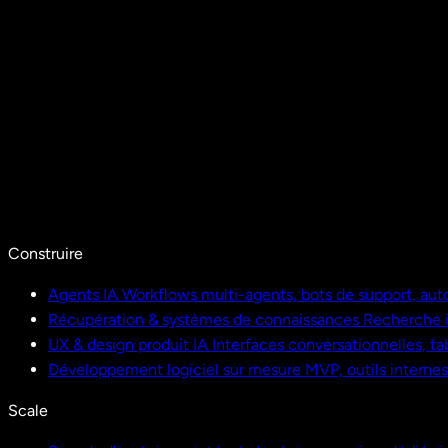
Construire
Agents IA
Workflows multi-agents, bots de support, aut
Récupération & systèmes de connaissances
Recherche i
UX & design produit IA
Interfaces conversationnelles, ta
Développement logiciel sur mesure
MVP, outils interne
Scale