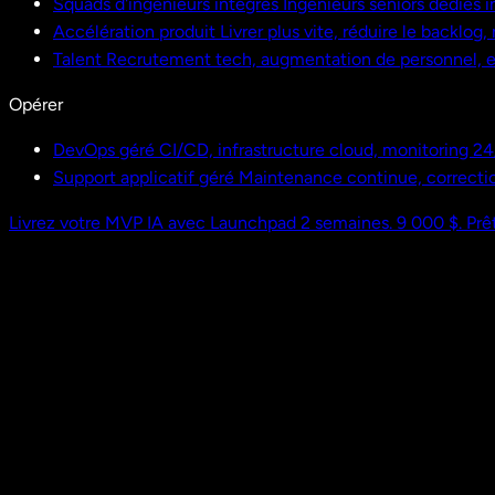
Squads d'ingénieurs intégrés
Ingénieurs seniors dédiés i
Accélération produit
Livrer plus vite, réduire le backlog
Talent
Recrutement tech, augmentation de personnel,
Opérer
DevOps géré
CI/CD, infrastructure cloud, monitoring 24
Support applicatif géré
Maintenance continue, correctio
Livrez votre MVP IA avec Launchpad
2 semaines. 9 000 $. Prêt