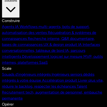
Solutions
Construire
Agents IA
Workflows multi-agents, bots de support,
automatisation des ventes
Récupération & systèmes de
connaissances
Recherche interne, Q&R documentaire,
bases de connaissances
UX & design produit IA
Interfaces
conversationnelles, tableaux de bord IA, parcours
intelligents
Développement logiciel sur mesure
MVP, outils
internes, plateformes SaaS
Scale
Squads d'ingénieurs intégrés
Ingénieurs seniors dédiés
intégrés à votre équipe
Accélération produit
Livrer plus vite,
réduire le backlog, respecter les échéances
Talent
Recrutement tech, augmentation de personnel, embauche
permanente
Opérer