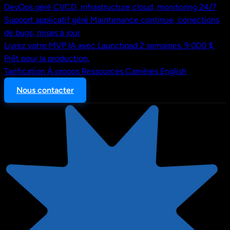
DevOps géré
CI/CD, infrastructure cloud, monitoring 24/7
Support applicatif géré
Maintenance continue, corrections
de bugs, mises à jour
Livrez votre MVP IA avec Launchpad
2 semaines. 9 000 $.
Prêt pour la production.
Tarification
À propos
Ressources
Carrières
English
Nous contacter