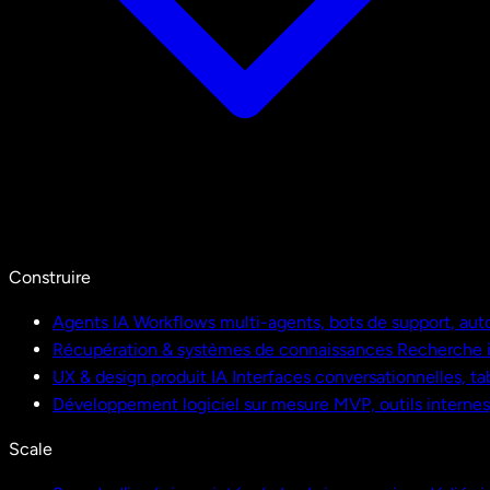
Construire
Agents IA
Workflows multi-agents, bots de support, aut
Récupération & systèmes de connaissances
Recherche i
UX & design produit IA
Interfaces conversationnelles, ta
Développement logiciel sur mesure
MVP, outils interne
Scale