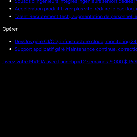
Squads d'ingénieurs intégrés
Ingénieurs seniors dédiés i
Accélération produit
Livrer plus vite, réduire le backlog
Talent
Recrutement tech, augmentation de personnel,
Opérer
DevOps géré
CI/CD, infrastructure cloud, monitoring 24
Support applicatif géré
Maintenance continue, correctio
Livrez votre MVP IA avec Launchpad
2 semaines. 9 000 $. Prêt