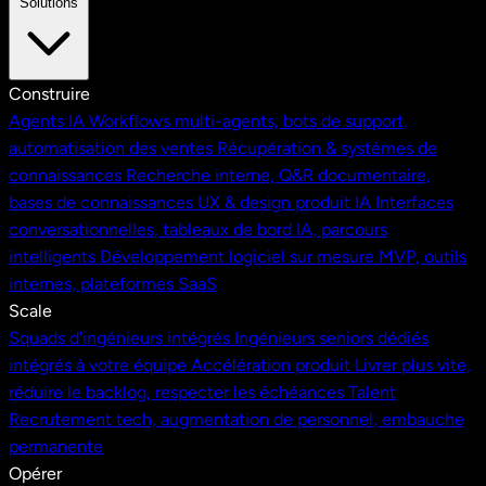
Solutions
Construire
Agents IA
Workflows multi-agents, bots de support,
automatisation des ventes
Récupération & systèmes de
connaissances
Recherche interne, Q&R documentaire,
bases de connaissances
UX & design produit IA
Interfaces
conversationnelles, tableaux de bord IA, parcours
intelligents
Développement logiciel sur mesure
MVP, outils
internes, plateformes SaaS
Scale
Squads d'ingénieurs intégrés
Ingénieurs seniors dédiés
intégrés à votre équipe
Accélération produit
Livrer plus vite,
réduire le backlog, respecter les échéances
Talent
Recrutement tech, augmentation de personnel, embauche
permanente
Opérer