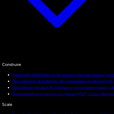
Construire
Agents IA
Workflows multi-agents, bots de support, aut
Récupération & systèmes de connaissances
Recherche i
UX & design produit IA
Interfaces conversationnelles, ta
Développement logiciel sur mesure
MVP, outils interne
Scale