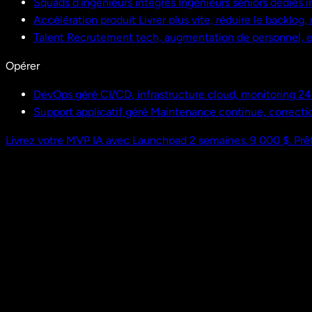
Squads d'ingénieurs intégrés
Ingénieurs seniors dédiés i
Accélération produit
Livrer plus vite, réduire le backlog
Talent
Recrutement tech, augmentation de personnel,
Opérer
DevOps géré
CI/CD, infrastructure cloud, monitoring 24
Support applicatif géré
Maintenance continue, correctio
Livrez votre MVP IA avec Launchpad
2 semaines. 9 000 $. Prêt