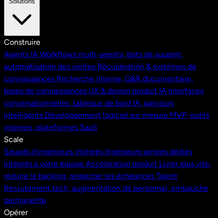
Solutions
Construire
Agents IA
Workflows multi-agents, bots de support,
automatisation des ventes
Récupération & systèmes de
connaissances
Recherche interne, Q&R documentaire,
bases de connaissances
UX & design produit IA
Interfaces
conversationnelles, tableaux de bord IA, parcours
intelligents
Développement logiciel sur mesure
MVP, outils
internes, plateformes SaaS
Scale
Squads d'ingénieurs intégrés
Ingénieurs seniors dédiés
intégrés à votre équipe
Accélération produit
Livrer plus vite,
réduire le backlog, respecter les échéances
Talent
Recrutement tech, augmentation de personnel, embauche
permanente
Opérer