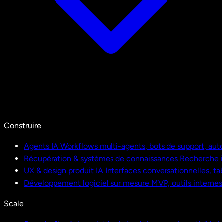
Construire
Agents IA
Workflows multi-agents, bots de support, aut
Récupération & systèmes de connaissances
Recherche i
UX & design produit IA
Interfaces conversationnelles, ta
Développement logiciel sur mesure
MVP, outils interne
Scale