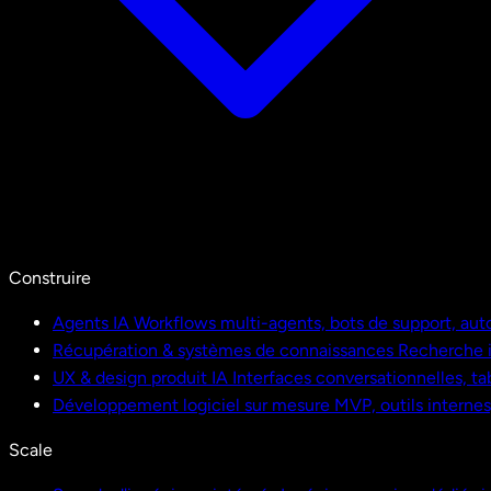
Construire
Agents IA
Workflows multi-agents, bots de support, aut
Récupération & systèmes de connaissances
Recherche i
UX & design produit IA
Interfaces conversationnelles, ta
Développement logiciel sur mesure
MVP, outils interne
Scale