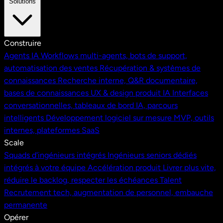
Solutions
Construire
Agents IA
Workflows multi-agents, bots de support,
automatisation des ventes
Récupération & systèmes de
connaissances
Recherche interne, Q&R documentaire,
bases de connaissances
UX & design produit IA
Interfaces
conversationnelles, tableaux de bord IA, parcours
intelligents
Développement logiciel sur mesure
MVP, outils
internes, plateformes SaaS
Scale
Squads d'ingénieurs intégrés
Ingénieurs seniors dédiés
intégrés à votre équipe
Accélération produit
Livrer plus vite,
réduire le backlog, respecter les échéances
Talent
Recrutement tech, augmentation de personnel, embauche
permanente
Opérer