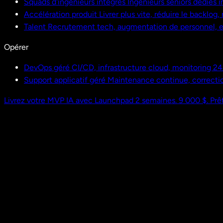
Squads d'ingénieurs intégrés
Ingénieurs seniors dédiés i
Accélération produit
Livrer plus vite, réduire le backlog
Talent
Recrutement tech, augmentation de personnel,
Opérer
DevOps géré
CI/CD, infrastructure cloud, monitoring 24
Support applicatif géré
Maintenance continue, correctio
Livrez votre MVP IA avec Launchpad
2 semaines. 9 000 $. Prêt