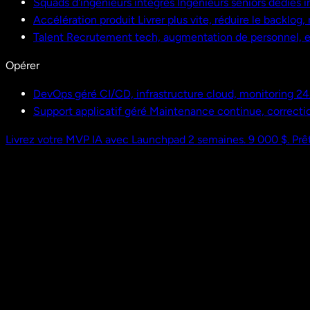
Squads d'ingénieurs intégrés
Ingénieurs seniors dédiés i
Accélération produit
Livrer plus vite, réduire le backlog
Talent
Recrutement tech, augmentation de personnel,
Opérer
DevOps géré
CI/CD, infrastructure cloud, monitoring 24
Support applicatif géré
Maintenance continue, correctio
Livrez votre MVP IA avec Launchpad
2 semaines. 9 000 $. Prêt