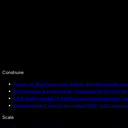
Construire
Agents IA
Workflows multi-agents, bots de support, aut
Récupération & systèmes de connaissances
Recherche i
UX & design produit IA
Interfaces conversationnelles, ta
Développement logiciel sur mesure
MVP, outils interne
Scale