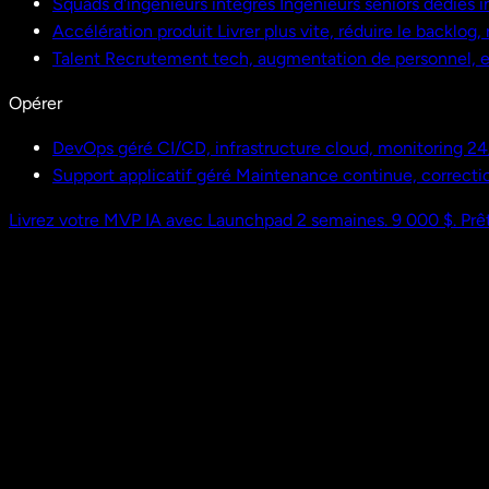
Squads d'ingénieurs intégrés
Ingénieurs seniors dédiés i
Accélération produit
Livrer plus vite, réduire le backlog
Talent
Recrutement tech, augmentation de personnel,
Opérer
DevOps géré
CI/CD, infrastructure cloud, monitoring 24
Support applicatif géré
Maintenance continue, correctio
Livrez votre MVP IA avec Launchpad
2 semaines. 9 000 $. Prêt