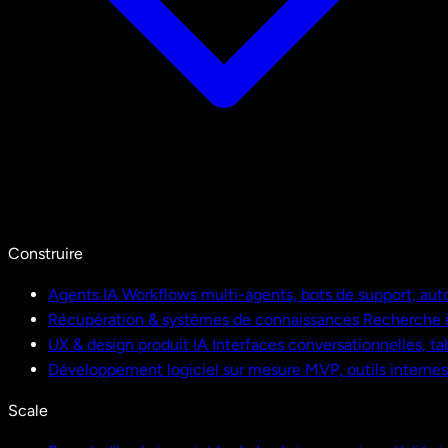
Construire
Agents IA
Workflows multi-agents, bots de support, aut
Récupération & systèmes de connaissances
Recherche i
UX & design produit IA
Interfaces conversationnelles, ta
Développement logiciel sur mesure
MVP, outils interne
Scale