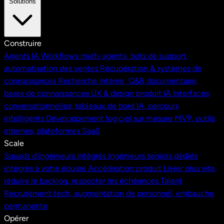
Solutions
Construire
Agents IA
Workflows multi-agents, bots de support,
automatisation des ventes
Récupération & systèmes de
connaissances
Recherche interne, Q&R documentaire,
bases de connaissances
UX & design produit IA
Interfaces
conversationnelles, tableaux de bord IA, parcours
intelligents
Développement logiciel sur mesure
MVP, outils
internes, plateformes SaaS
Scale
Squads d'ingénieurs intégrés
Ingénieurs seniors dédiés
intégrés à votre équipe
Accélération produit
Livrer plus vite,
réduire le backlog, respecter les échéances
Talent
Recrutement tech, augmentation de personnel, embauche
permanente
Opérer