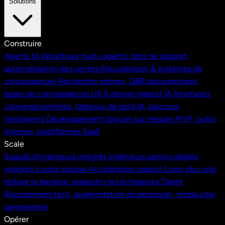
Solutions
Construire
Agents IA
Workflows multi-agents, bots de support,
automatisation des ventes
Récupération & systèmes de
connaissances
Recherche interne, Q&R documentaire,
bases de connaissances
UX & design produit IA
Interfaces
conversationnelles, tableaux de bord IA, parcours
intelligents
Développement logiciel sur mesure
MVP, outils
internes, plateformes SaaS
Scale
Squads d'ingénieurs intégrés
Ingénieurs seniors dédiés
intégrés à votre équipe
Accélération produit
Livrer plus vite,
réduire le backlog, respecter les échéances
Talent
Recrutement tech, augmentation de personnel, embauche
permanente
Opérer