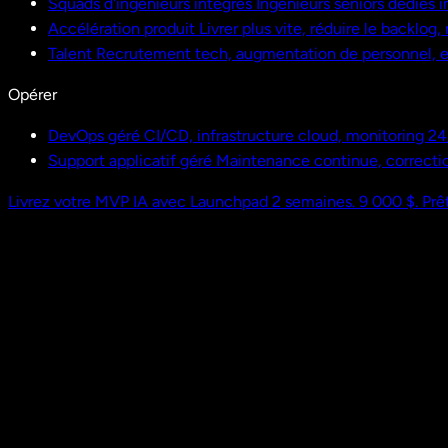
Squads d'ingénieurs intégrés
Ingénieurs seniors dédiés i
Accélération produit
Livrer plus vite, réduire le backlog
Talent
Recrutement tech, augmentation de personnel,
Opérer
DevOps géré
CI/CD, infrastructure cloud, monitoring 24
Support applicatif géré
Maintenance continue, correctio
Livrez votre MVP IA avec Launchpad
2 semaines. 9 000 $. Prêt