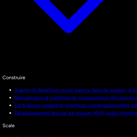
Construire
Agents IA
Workflows multi-agents, bots de support, aut
Récupération & systèmes de connaissances
Recherche i
UX & design produit IA
Interfaces conversationnelles, ta
Développement logiciel sur mesure
MVP, outils interne
Scale