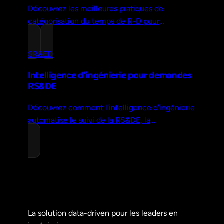
Découvrez les meilleures pratiques de
catégorisation du temps de R-D pour
maximiser vos crédits d'impôt, réduire le risque
de vérification et assurer le succès de vos
SR&ED
demandes.
Intelligence d'ingénierie pour demandes
RS&DE
Découvrez comment l'intelligence d'ingénierie
automatise le suivi de la RS&DE, la
catégorisation et la préparation de l'audit afin
que vous puissiez récupérer plus de crédits
d'impôt en R-D avec moins d'effort.
La solution data-driven pour les leaders en