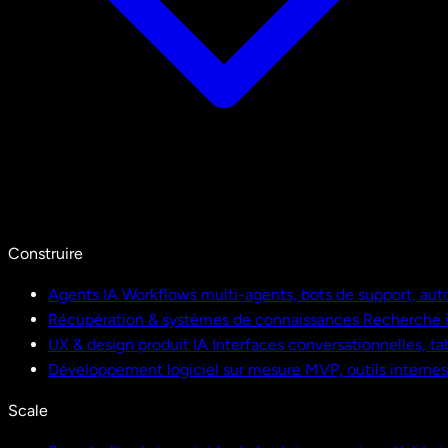
Construire
Agents IA
Workflows multi-agents, bots de support, aut
Récupération & systèmes de connaissances
Recherche i
UX & design produit IA
Interfaces conversationnelles, ta
Développement logiciel sur mesure
MVP, outils interne
Scale