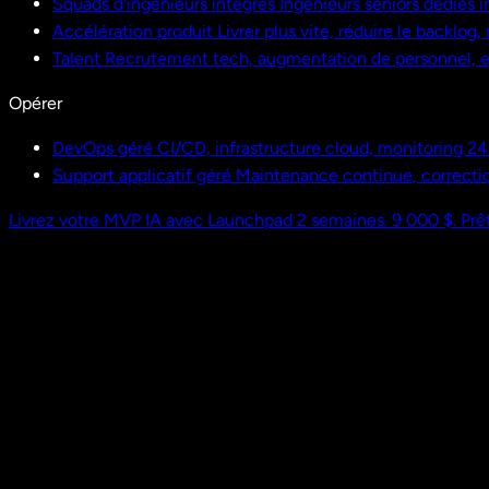
Squads d'ingénieurs intégrés
Ingénieurs seniors dédiés i
Accélération produit
Livrer plus vite, réduire le backlog
Talent
Recrutement tech, augmentation de personnel,
Opérer
DevOps géré
CI/CD, infrastructure cloud, monitoring 24
Support applicatif géré
Maintenance continue, correctio
Livrez votre MVP IA avec Launchpad
2 semaines. 9 000 $. Prêt