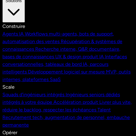
Solutions
Construire
Agents IA
Workflows multi-agents, bots de support,
automatisation des ventes
Récupération & systèmes de
connaissances
Recherche interne, Q&R documentaire,
bases de connaissances
UX & design produit IA
Interfaces
conversationnelles, tableaux de bord IA, parcours
intelligents
Développement logiciel sur mesure
MVP, outils
internes, plateformes SaaS
Scale
Squads d'ingénieurs intégrés
Ingénieurs seniors dédiés
intégrés à votre équipe
Accélération produit
Livrer plus vite,
réduire le backlog, respecter les échéances
Talent
Recrutement tech, augmentation de personnel, embauche
permanente
Opérer