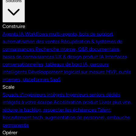
Solutions
Construire
Agents IA
Workflows multi-agents, bots de support,
automatisation des ventes
Récupération & systèmes de
connaissances
Recherche interne, Q&R documentaire,
bases de connaissances
UX & design produit IA
Interfaces
conversationnelles, tableaux de bord IA, parcours
intelligents
Développement logiciel sur mesure
MVP, outils
internes, plateformes SaaS
Scale
Squads d'ingénieurs intégrés
Ingénieurs seniors dédiés
intégrés à votre équipe
Accélération produit
Livrer plus vite,
réduire le backlog, respecter les échéances
Talent
Recrutement tech, augmentation de personnel, embauche
permanente
Opérer