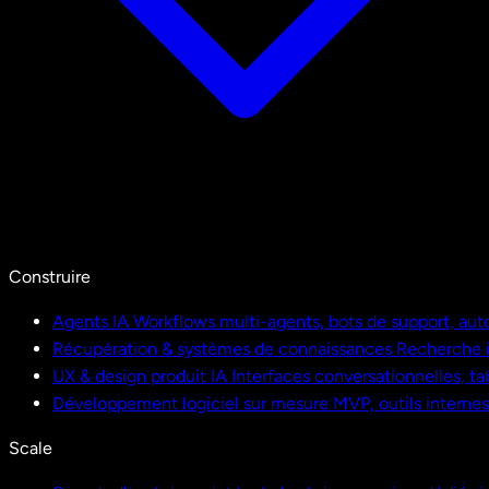
Construire
Agents IA
Workflows multi-agents, bots de support, aut
Récupération & systèmes de connaissances
Recherche i
UX & design produit IA
Interfaces conversationnelles, ta
Développement logiciel sur mesure
MVP, outils interne
Scale