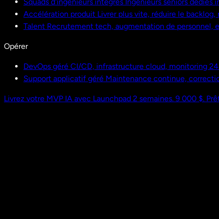
Squads d'ingénieurs intégrés
Ingénieurs seniors dédiés i
Accélération produit
Livrer plus vite, réduire le backlog
Talent
Recrutement tech, augmentation de personnel,
Opérer
DevOps géré
CI/CD, infrastructure cloud, monitoring 24
Support applicatif géré
Maintenance continue, correctio
Livrez votre MVP IA avec Launchpad
2 semaines. 9 000 $. Prêt