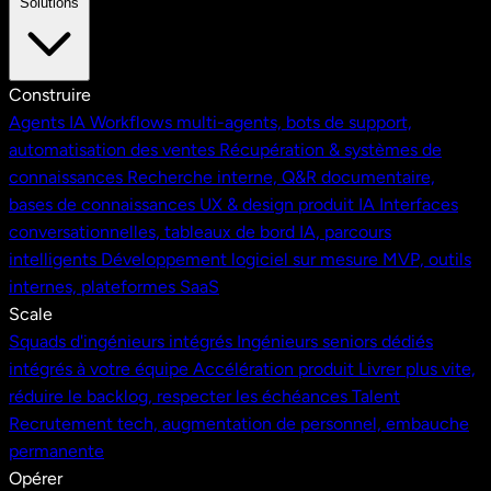
Solutions
Construire
Agents IA
Workflows multi-agents, bots de support,
automatisation des ventes
Récupération & systèmes de
connaissances
Recherche interne, Q&R documentaire,
bases de connaissances
UX & design produit IA
Interfaces
conversationnelles, tableaux de bord IA, parcours
intelligents
Développement logiciel sur mesure
MVP, outils
internes, plateformes SaaS
Scale
Squads d'ingénieurs intégrés
Ingénieurs seniors dédiés
intégrés à votre équipe
Accélération produit
Livrer plus vite,
réduire le backlog, respecter les échéances
Talent
Recrutement tech, augmentation de personnel, embauche
permanente
Opérer