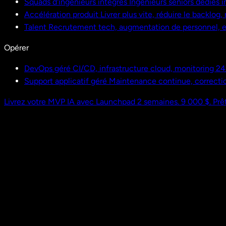
Squads d'ingénieurs intégrés
Ingénieurs seniors dédiés i
Accélération produit
Livrer plus vite, réduire le backlog
Talent
Recrutement tech, augmentation de personnel,
Opérer
DevOps géré
CI/CD, infrastructure cloud, monitoring 24
Support applicatif géré
Maintenance continue, correctio
Livrez votre MVP IA avec Launchpad
2 semaines. 9 000 $. Prêt