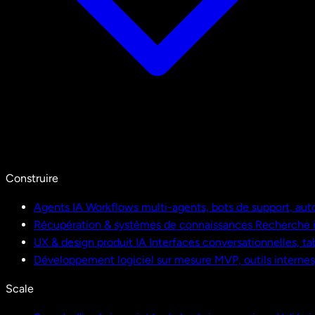
Construire
Agents IA
Workflows multi-agents, bots de support, aut
Récupération & systèmes de connaissances
Recherche i
UX & design produit IA
Interfaces conversationnelles, ta
Développement logiciel sur mesure
MVP, outils interne
Scale