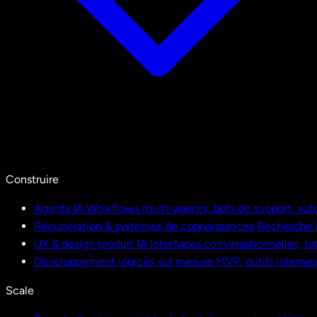
Construire
Agents IA
Workflows multi-agents, bots de support, aut
Récupération & systèmes de connaissances
Recherche i
UX & design produit IA
Interfaces conversationnelles, ta
Développement logiciel sur mesure
MVP, outils interne
Scale