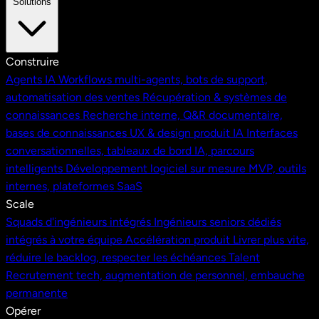
Solutions
Construire
Agents IA
Workflows multi-agents, bots de support,
automatisation des ventes
Récupération & systèmes de
connaissances
Recherche interne, Q&R documentaire,
bases de connaissances
UX & design produit IA
Interfaces
conversationnelles, tableaux de bord IA, parcours
intelligents
Développement logiciel sur mesure
MVP, outils
internes, plateformes SaaS
Scale
Squads d'ingénieurs intégrés
Ingénieurs seniors dédiés
intégrés à votre équipe
Accélération produit
Livrer plus vite,
réduire le backlog, respecter les échéances
Talent
Recrutement tech, augmentation de personnel, embauche
permanente
Opérer