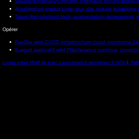
Squads d'ingénieurs intégrés
Ingénieurs seniors dédiés i
Accélération produit
Livrer plus vite, réduire le backlog
Talent
Recrutement tech, augmentation de personnel,
Opérer
DevOps géré
CI/CD, infrastructure cloud, monitoring 24
Support applicatif géré
Maintenance continue, correctio
Livrez votre MVP IA avec Launchpad
2 semaines. 9 000 $. Prêt