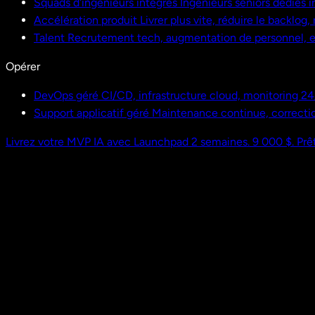
Squads d'ingénieurs intégrés
Ingénieurs seniors dédiés i
Accélération produit
Livrer plus vite, réduire le backlog
Talent
Recrutement tech, augmentation de personnel,
Opérer
DevOps géré
CI/CD, infrastructure cloud, monitoring 24
Support applicatif géré
Maintenance continue, correctio
Livrez votre MVP IA avec Launchpad
2 semaines. 9 000 $. Prêt