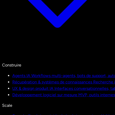
Construire
Agents IA
Workflows multi-agents, bots de support, aut
Récupération & systèmes de connaissances
Recherche i
UX & design produit IA
Interfaces conversationnelles, ta
Développement logiciel sur mesure
MVP, outils interne
Scale