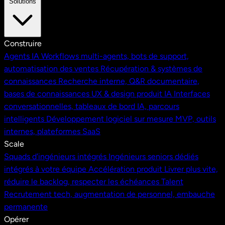
Solutions
Construire
Agents IA
Workflows multi-agents, bots de support,
automatisation des ventes
Récupération & systèmes de
connaissances
Recherche interne, Q&R documentaire,
bases de connaissances
UX & design produit IA
Interfaces
conversationnelles, tableaux de bord IA, parcours
intelligents
Développement logiciel sur mesure
MVP, outils
internes, plateformes SaaS
Scale
Squads d'ingénieurs intégrés
Ingénieurs seniors dédiés
intégrés à votre équipe
Accélération produit
Livrer plus vite,
réduire le backlog, respecter les échéances
Talent
Recrutement tech, augmentation de personnel, embauche
permanente
Opérer