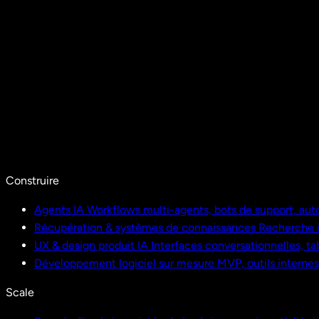
Construire
Agents IA
Workflows multi-agents, bots de support, aut
Récupération & systèmes de connaissances
Recherche i
UX & design produit IA
Interfaces conversationnelles, ta
Développement logiciel sur mesure
MVP, outils interne
Scale