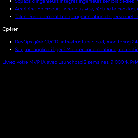
Squads d'ingénieurs intégrés
Ingénieurs seniors dédiés i
Accélération produit
Livrer plus vite, réduire le backlog
Talent
Recrutement tech, augmentation de personnel,
Opérer
DevOps géré
CI/CD, infrastructure cloud, monitoring 24
Support applicatif géré
Maintenance continue, correctio
Livrez votre MVP IA avec Launchpad
2 semaines. 9 000 $. Prêt