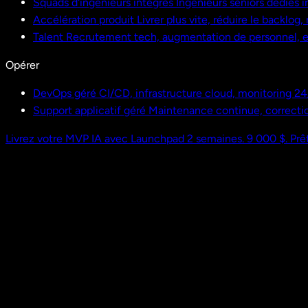
Squads d'ingénieurs intégrés
Ingénieurs seniors dédiés i
Accélération produit
Livrer plus vite, réduire le backlog
Talent
Recrutement tech, augmentation de personnel,
Opérer
DevOps géré
CI/CD, infrastructure cloud, monitoring 24
Support applicatif géré
Maintenance continue, correctio
Livrez votre MVP IA avec Launchpad
2 semaines. 9 000 $. Prêt