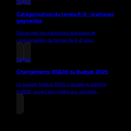
SR&ED
Catégorisation du temps R-D : pratiques
gagnantes
Découvrez les meilleures pratiques de
catégorisation du temps de R-D pour
maximiser vos crédits d'impôt, réduire le risque
de vérification et assurer le succès de vos
SR&ED
demandes.
Changements RS&DE du Budget 2025
Le budget fédéral 2025 a doublé le plafond
RS&DE, ouvert les crédits aux sociétés
publiques et rétabli les dépenses en capital.
Voici ce qui a changé.