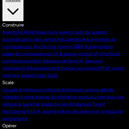
Solutions
Construire
Agents IA
Workflows multi-agents, bots de support,
automatisation des ventes
Récupération & systèmes de
connaissances
Recherche interne, Q&R documentaire,
bases de connaissances
UX & design produit IA
Interfaces
conversationnelles, tableaux de bord IA, parcours
intelligents
Développement logiciel sur mesure
MVP, outils
internes, plateformes SaaS
Scale
Squads d'ingénieurs intégrés
Ingénieurs seniors dédiés
intégrés à votre équipe
Accélération produit
Livrer plus vite,
réduire le backlog, respecter les échéances
Talent
Recrutement tech, augmentation de personnel, embauche
permanente
Opérer