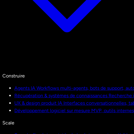
Construire
Agents IA
Workflows multi-agents, bots de support, aut
Récupération & systèmes de connaissances
Recherche i
UX & design produit IA
Interfaces conversationnelles, ta
Développement logiciel sur mesure
MVP, outils interne
Scale