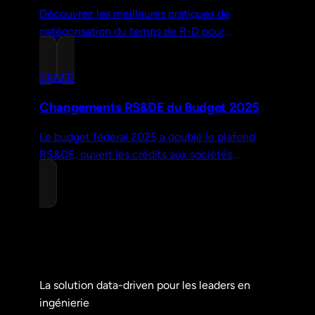
Découvrez les meilleures pratiques de
catégorisation du temps de R-D pour
maximiser vos crédits d'impôt, réduire le risque
de vérification et assurer le succès de vos
SR&ED
demandes.
Changements RS&DE du Budget 2025
Le budget fédéral 2025 a doublé le plafond
RS&DE, ouvert les crédits aux sociétés
publiques et rétabli les dépenses en capital.
Voici ce qui a changé.
La solution data-driven pour les leaders en
ingénierie