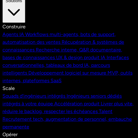
Solutions
Construire
Agents IA
Workflows multi-agents, bots de support,
automatisation des ventes
Récupération & systèmes de
connaissances
Recherche interne, Q&R documentaire,
bases de connaissances
UX & design produit IA
Interfaces
conversationnelles, tableaux de bord IA, parcours
intelligents
Développement logiciel sur mesure
MVP, outils
internes, plateformes SaaS
Scale
Squads d'ingénieurs intégrés
Ingénieurs seniors dédiés
intégrés à votre équipe
Accélération produit
Livrer plus vite,
réduire le backlog, respecter les échéances
Talent
Recrutement tech, augmentation de personnel, embauche
permanente
Opérer