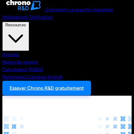
Comment ça marche
Industries
Intégrations
Tarification
Ressources
Articles
Notes de version
Calculateur RS&DE
Partenaires
Carrières
English
Essayer Chrono R&D gratuitement