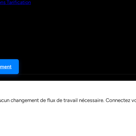
ons
Tarification
ement
ucun changement de flux de travail nécessaire. Connectez vos o