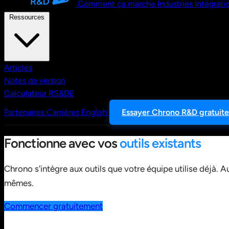
Comment ça marche
Industries
Intégrati
Ressources
Articles
Notes de version
Calculateur RS&DE
Partenaires
Carrières
English
Essayer Chrono R&D gratuit
Fonctionne avec vos
outils existants
Chrono s'intègre aux outils que votre équipe utilise déjà. A
mêmes.
Commencer gratuitement