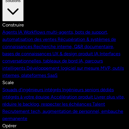
Solutions
Construire
Agents IA
Workflows multi-agents, bots de support,
automatisation des ventes
Récupération & systèmes de
connaissances
Recherche interne, Q&R documentaire,
bases de connaissances
UX & design produit IA
Interfaces
conversationnelles, tableaux de bord IA, parcours
intelligents
Développement logiciel sur mesure
MVP, outils
internes, plateformes SaaS
Scale
Squads d'ingénieurs intégrés
Ingénieurs seniors dédiés
intégrés à votre équipe
Accélération produit
Livrer plus vite,
réduire le backlog, respecter les échéances
Talent
Recrutement tech, augmentation de personnel, embauche
permanente
Opérer