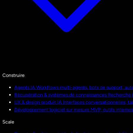
Construire
Agents IA
Workflows multi-agents, bots de support, aut
Récupération & systèmes de connaissances
Recherche i
UX & design produit IA
Interfaces conversationnelles, ta
Développement logiciel sur mesure
MVP, outils interne
Scale