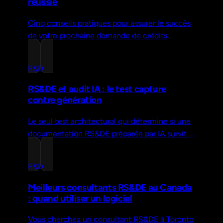
réussie
Cinq conseils pratiques pour assurer le succès
de votre prochaine demande de crédits
d'impôt RS&DE, de l'évaluation d'admissibilité
au dépôt.
R&D
RS&DE et audit IA : le test capture
contre génération
Le seul test architectural qui détermine si une
documentation RS&DE préparée par IA survit à
une vérification de l'ARC. Deux exemples
concrets et une analyse complète.
R&D
Meilleurs consultants RS&DE au Canada
: quand utiliser un logiciel
Vous cherchez un consultant RS&DE à Toronto