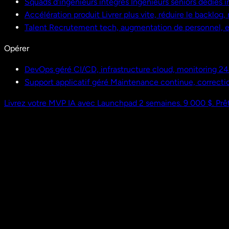
Squads d'ingénieurs intégrés
Ingénieurs seniors dédiés i
Accélération produit
Livrer plus vite, réduire le backlog
Talent
Recrutement tech, augmentation de personnel,
Opérer
DevOps géré
CI/CD, infrastructure cloud, monitoring 24
Support applicatif géré
Maintenance continue, correctio
Livrez votre MVP IA avec Launchpad
2 semaines. 9 000 $. Prêt