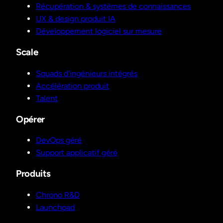
Récupération & systèmes de connaissances
UX & design produit IA
Développement logiciel sur mesure
Scale
Squads d'ingénieurs intégrés
Accélération produit
Talent
Opérer
DevOps géré
Support applicatif géré
Produits
Chrono R&D
Launchpad