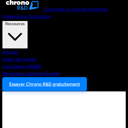
Comment ça marche
Industries
Intégrations
Tarification
Ressources
Articles
Notes de version
Calculateur RS&DE
Partenaires
Carrières
English
Essayer Chrono R&D gratuitement