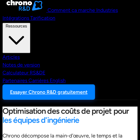
Comment ça marche
Industries
Intégrations
Tarification
Ressources
Articles
Notes de version
Calculateur RS&DE
Partenaires
Carrières
English
Essayer Chrono R&D gratuitement
Optimisation des coûts de projet pour
les équipes d'ingénierie
Chrono décompose la main-d'œuvre, le temps et la