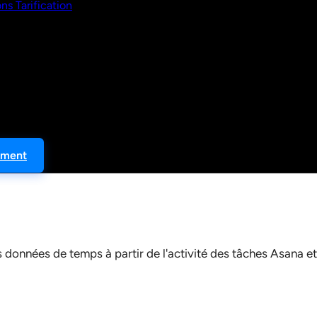
ons
Tarification
ement
s données de temps à partir de l'activité des tâches Asana et