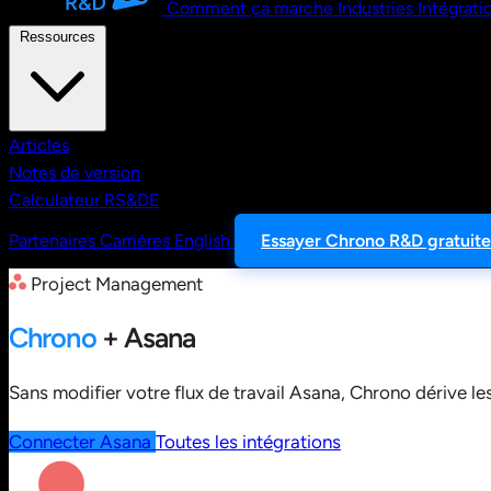
Comment ça marche
Industries
Intégrati
Ressources
Articles
Notes de version
Calculateur RS&DE
Partenaires
Carrières
English
Essayer Chrono R&D gratuit
Project Management
Chrono
+ Asana
Sans modifier votre flux de travail Asana, Chrono dérive le
Connecter Asana
Toutes les intégrations