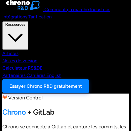
Comment ça marche
Industries
Intégrations
Tarification
Ressources
Articles
Notes de version
Calculateur RS&DE
Partenaires
Carrières
English
Essayer Chrono R&D gratuitement
Version Control
Chrono
+ GitLab
Chrono se connecte à GitLab et capture les commits, les