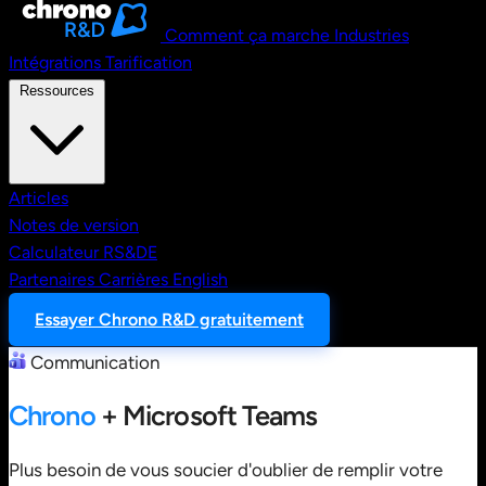
Comment ça marche
Industries
Intégrations
Tarification
Ressources
Articles
Notes de version
Calculateur RS&DE
Partenaires
Carrières
English
Essayer Chrono R&D gratuitement
Communication
Chrono
+ Microsoft Teams
Plus besoin de vous soucier d'oublier de remplir votre