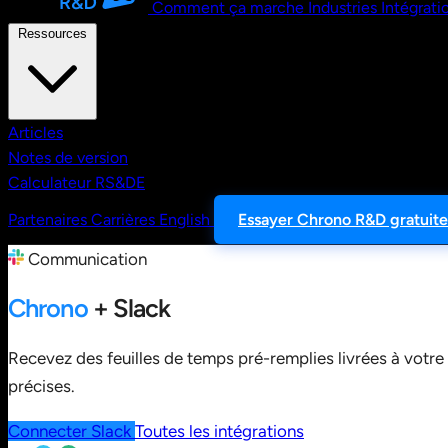
Comment ça marche
Industries
Intégrati
Ressources
Articles
Notes de version
Calculateur RS&DE
Partenaires
Carrières
English
Essayer Chrono R&D gratuit
Communication
Chrono
+ Slack
Recevez des feuilles de temps pré-remplies livrées à votre
précises.
Connecter Slack
Toutes les intégrations