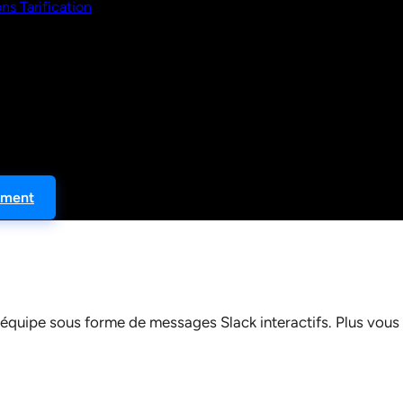
ons
Tarification
ement
 équipe sous forme de messages Slack interactifs. Plus vous a