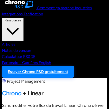
Comment ça marche
Industries
Intégrations
Tarification
Ressources
Articles
Notes de version
Calculateur RS&DE
Partenaires
Carrières
English
Essayer Chrono R&D gratuitement
Project Management
Chrono
+ Linear
Sans modifier votre flux de travail Linear, Chrono dérive