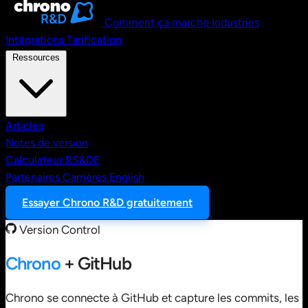
Comment ça marche
Industries
Intégrations
Tarification
Ressources
Articles
Notes de version
Calculateur RS&DE
Partenaires
Carrières
English
Essayer Chrono R&D gratuitement
Version Control
Chrono
+ GitHub
Chrono se connecte à GitHub et capture les commits, les